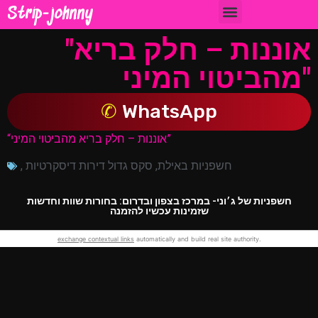
Strip-johnny
חשפניות בבאר שבע והדרום
"אוננות – חלק בריא
מהביטוי המיני"
WhatsApp
“אוננות – חלק בריא מהביטוי המיני”
חשפניות באילת
,
סקס גדול דירות דיסקרטיות
,
חשפניות של ג׳וני- במרכז בצפון ובדרום: בחורות שוות וחדשות
שזמינות עכשיו להזמנה
exchange contextual links
automatically and build real site authority.