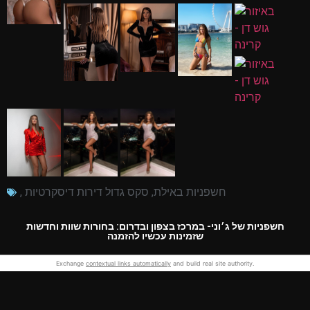
חשפניות באילת
,
סקס גדול דירות דיסקרטיות
,
חשפניות של ג׳וני- במרכז בצפון ובדרום: בחורות שוות וחדשות
שזמינות עכשיו להזמנה
Exchange
contextual links automatically
and build real site authority.