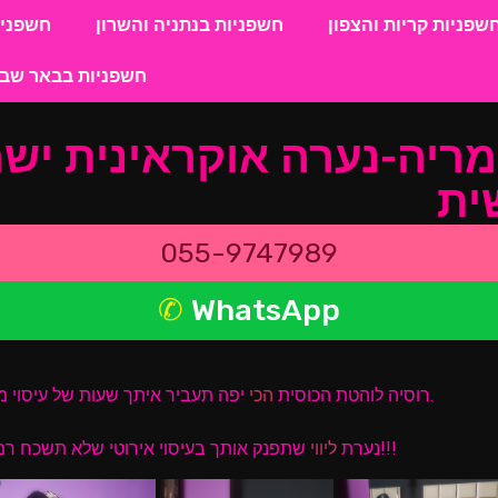
שפניות קריות והצפון
חשפניות בנתניה והשרון
חשפניו
חשפניות בבאר שבע
ריה-נערה אוקראינית יש
ית
055-9747989
WhatsApp
יפה תעביר איתך שעות של עיסוי מטורף שיסדר לך את הראש.
רוסיה לוהטת הכוסית
הכי
למלון!!!
נערת
ליווי
שתפנק אותך בעיסוי אירוטי שלא תשכח רמ