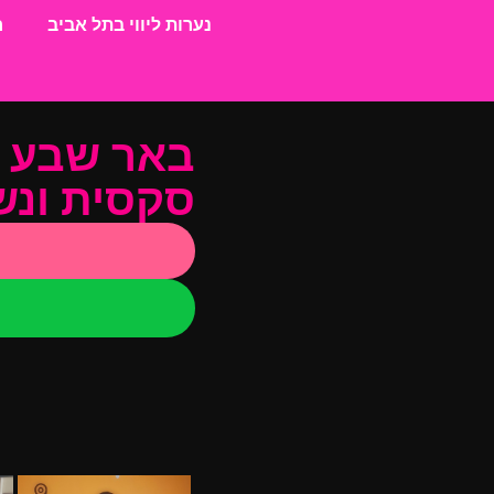
נערות ליווי בתל אביב
ח
באר שבע מ
סקסית ונש