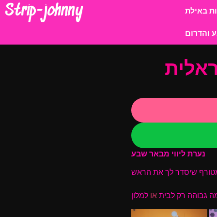
Strip-johnny
ת באילת
 והדרום
ראלית
נערת ליווי
מבאר שבע
ה גבוהה רק לבית
או